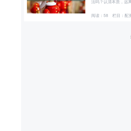
法吗？认清本质，远离非法
阅读：
58
栏目：
配