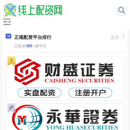
正规配资平台排行
更多
已收录
999
+家平台