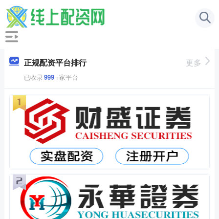
正规配资平台排行
更多
已收录
999
+家平台