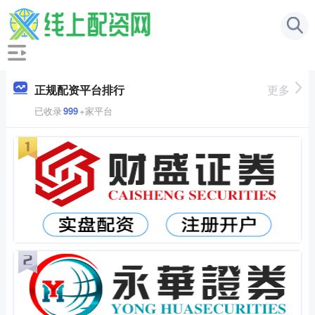
正规配资平台排行
更多
已收录
999
+家平台