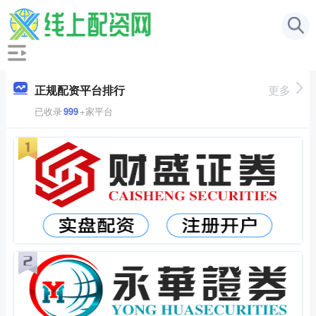
正规配资平台排行
更多
已收录
999
+家平台