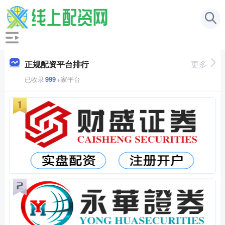
正规配资平台排行
更多
已收录
999
+家平台