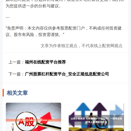
为您提供进一步的分析与建议。
---
*免责声明：本文内容仅供参考股票配资门户，不构成任何投资建
议。股市有风险，投资需谨慎。*
文章为作者独立观点，不代表线上配资网观点
上一篇：
福州在线配资平台推荐
下一篇：
广州股票杠杆配资平台_安全正规低息配资公司
相关文章