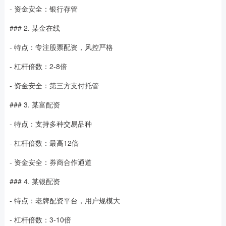
- 资金安全：银行存管
### 2. 某金在线
- 特点：专注股票配资，风控严格
- 杠杆倍数：2-8倍
- 资金安全：第三方支付托管
### 3. 某富配资
- 特点：支持多种交易品种
- 杠杆倍数：最高12倍
- 资金安全：券商合作通道
### 4. 某银配资
- 特点：老牌配资平台，用户规模大
- 杠杆倍数：3-10倍