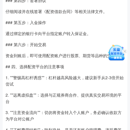
### 第四步：签署协议
仔细阅读并在线签署《配资借款合同》等相关法律文件。
### 第五步：入金操作
通过绑定的银行卡向平台指定账户转入保证金。
### 第六步：开始交易
资金到账后，即可使用配资账户进行股票、期货等品种的交易。
## 四、选择配资平台的注意事项
1. **警惕高杠杆诱惑**：杠杆越高风险越大，建议新手从2-3倍开始
尝试
2. **远离虚拟盘**：选择与正规券商合作、提供真实交易环境的平
台
3. **注意资金流向**：切勿将资金转入个人账户，务必确认收款方
为平台对公账户
4. **了解费用结构**：除利息外，是否还有账户管理费、递延费等